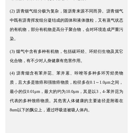
(2) 沥青烟气组分极为复杂，随沥青来源不同而异。沥青烟气
中既有沥青挥发组分凝结成的固体和液体微粒，又有蒸气状态
的有机物，部分有机物是高分子聚合物，会对环境造成严重污
染。
(3) 烟气中含有多种有机物，包括碳环烃、环烃衍生物及其它
化合物，有不少对人身健康有危害作用。
(4) 沥青烟含有苯并芘、苯并蒽、咔唑等多种多环芳烃类物
质，且大多是致癌和强致癌物质，粒径多在0.1～1.0μm之间，
最小的仅0.01μm，最大的约为10.0μm，其是以3，4-苯并芘为
代表的多种致癌物质。其危害人体健康的主要途径是附着在
8um以下的飘尘上，通过呼吸道被吸人体内。