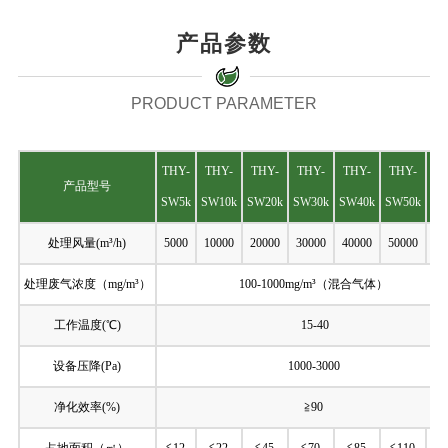
产品参数
PRODUCT PARAMETER
THY-
THY-
THY-
THY-
THY-
THY-
T
产品型号
SW5k
SW10k
SW20k
SW30k
SW40k
SW50k
SW
处理风量(m³/h)
5000
10000
20000
30000
40000
50000
60
处理废气浓度（mg/m³）
100-1000mg/m³（混合气体）
工作温度(℃)
15-40
设备压降(Pa)
1000-3000
净化效率(%)
≧90
占地面积（㎡）
≦12
≦22
≦45
≦70
≦85
≦110
≦