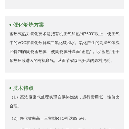
催化燃烧方案
蓄热式热力氧化技术是把有机废气加热到760℃以上，使废气
中的VOC在氧化分解成二氧化碳和水。氧化产生的高温气体流
经特制的陶瓷蓄热体，使陶瓷体升温而“蓄热”，此“蓄热”用于
预热后续进入的有机废气。从而节省废气升温的燃料消耗。
技术特点
（1）高浓度废气处理实现自供热燃烧，运行费用低，性价比
合理。
（2）净化效率高，三室型RTO可达99.5%。