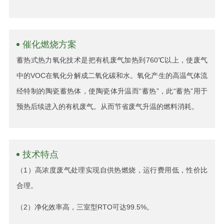
催化燃烧方案
蓄热式热力氧化技术是把有机废气加热到760℃以上，使废气
中的VOC在氧化分解成二氧化碳和水。氧化产生的高温气体流
经特制的陶瓷蓄热体，使陶瓷体升温而“蓄热”，此“蓄热”用于
预热后续进入的有机废气。从而节省废气升温的燃料消耗。
技术特点
（1）高浓度废气处理实现自供热燃烧，运行费用低，性价比
合理。
（2）净化效率高，三室型RTO可达99.5%。