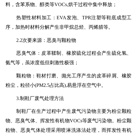
料，含苯系物、醇类等VOCs,烘干过程中集中释放；
热塑性材料加工：EVA发泡、TPR注塑等鞋底成型工
序，加热时材料分解产生非甲烷总烃、丙烯腈等。
2.2次要来源：恶臭与颗粒物
恶臭气体：皮革鞣制、橡胶硫化过程会产生硫化氢、
氨气等，虽浓度低但刺激性极强；
颗粒物：鞋材打磨、抛光工序产生的皮革碎屑、橡胶
粉尘，粒径小(PM2.5占比高),易悬浮在空气中。
3.制鞋厂废气处理方法
制鞋厂在生产过程中产生废气污染物主要为粉尘颗粒
物、恶臭气体、挥发性有机物VOCs等废气污染物。粉尘颗
粒物、恶臭气体处理采用喷淋洗涤法处理，而挥发性有机